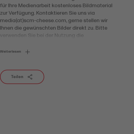
für Ihre Medienarbeit kostenloses Bildmaterial
zur Verfügung. Kontaktieren Sie uns via
media(at)scm-cheese.com, gerne stellen wir
Ihnen die gewünschten Bilder direkt zu. Bitte
verwenden Sie bei der Nutzung die
Quellangabe «©Switzerland Cheese
Marketing» und beachten Sie zudem die
Weiterlesen
geltenden Nutzungsbestimmungen.
Teilen