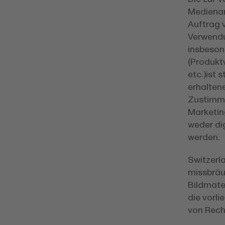
Medienar
Auftrag 
Verwendu
insbeson
(Produkt
etc.)ist 
erhaltene
Zustimmu
Marketin
weder dig
werden.
Switzerl
missbräu
Bildmate
die vorl
von Rech