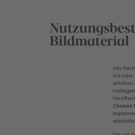
Nutzungsbes
Bildmaterial
Alle Rec
AG oder 
erhalten
vorliege
Veröffent
Cheese 
implement
erkennba
Die zur V