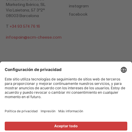
Marketing Ibérica, SL
instagram
Via Laietana, 57 3º2ª
facebook
08003 Barcelona
T
+34 93 574 76 16
infospain@
scm-cheese.com
Política de privacidad
Impresión
Cookies
© 2026 Switzerland Cheese Marketing