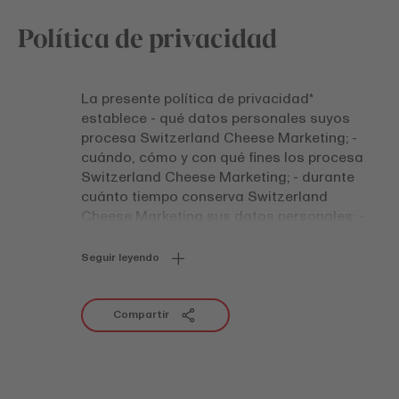
Política de privacidad
La presente política de privacidad*
establece - qué datos personales suyos
procesa Switzerland Cheese Marketing; -
cuándo, cómo y con qué fines los procesa
Switzerland Cheese Marketing; - durante
cuánto tiempo conserva Switzerland
Cheese Marketing sus datos personales; -
quién tiene acceso a sus datos personales;
- cómo se protegen y almacenan sus datos
Seguir leyendo
personales y - qué derechos tiene usted. La
presente política de privacidad es de
aplicación a todos los procesamientos de
Compartir
datos personales por parte de Switzerland
Cheese Marketing, independientemente del
canal de comunicación (p. ej. a través de
una página web, redes sociales, correos