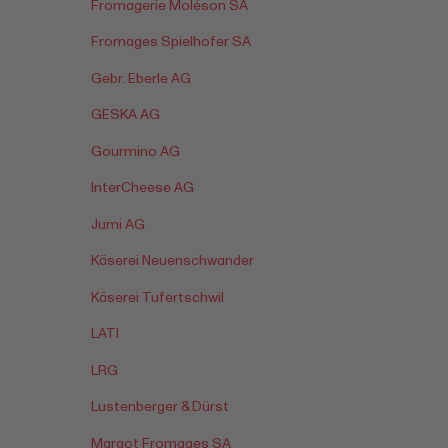
Fromagerie Moléson SA
Fromages Spielhofer SA
Gebr. Eberle AG
GESKA AG
Gourmino AG
InterCheese AG
Jumi AG
Käserei Neuenschwander
Käserei Tufertschwil
LATI
LRG
Lustenberger & Dürst
Margot Fromages SA