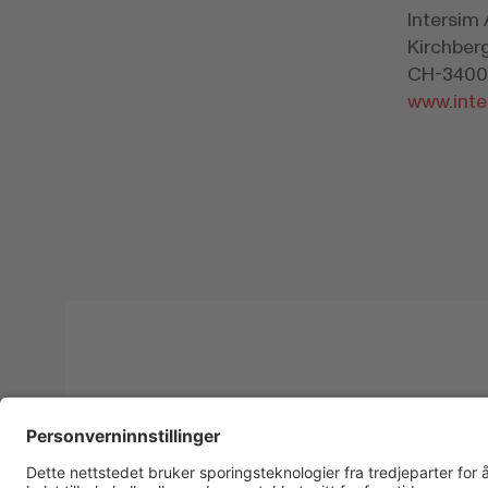
Intersim
Kirchber
CH-3400
www.inte
Ansvarsfraskr