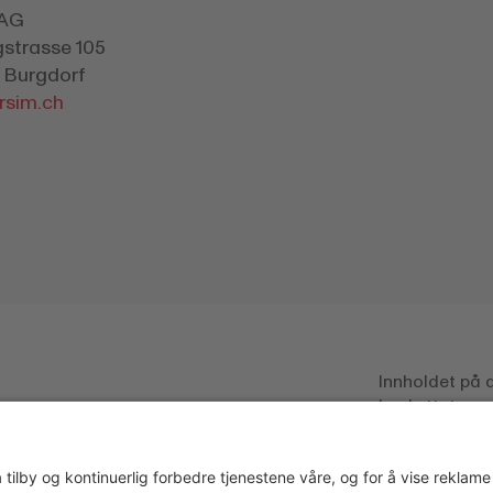
 AG
gstrasse 105
 Burgdorf
rsim.ch
Innholdet på d
beskyttet av o
kommersiell, 
kun tillatt med
ivelse
Switzerland 