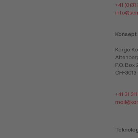
+41 (0)31
info@sc
Konsept 
Kargo K
Altenber
P.O. Box 
CH-3013 
+41 31 31
mail@kar
Teknologi