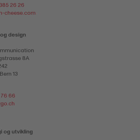
 385 26 26
m-cheese.com
og design
ommunication
gstrasse 8A
242
Bern 13
1 76 66
go.ch
 og utvikling