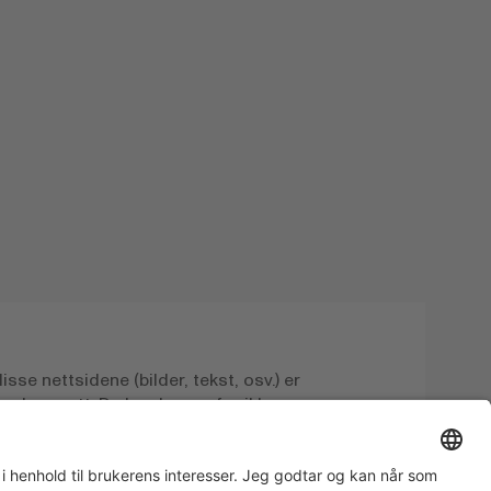
isse nettsidene (bilder, tekst, osv.) er
pphavsrett. De kan lagres for ikke-
personlig bruk. Kommersiell bruk er
 uttrykkelig skriftlig tillatelse fra
Cheese Marketing AG og med