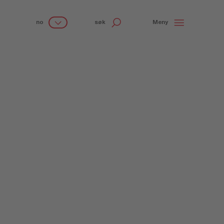
no
søk
Meny