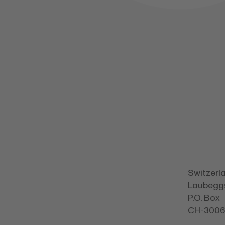
Switzerl
Laubegg
P.O. Box
CH-3006